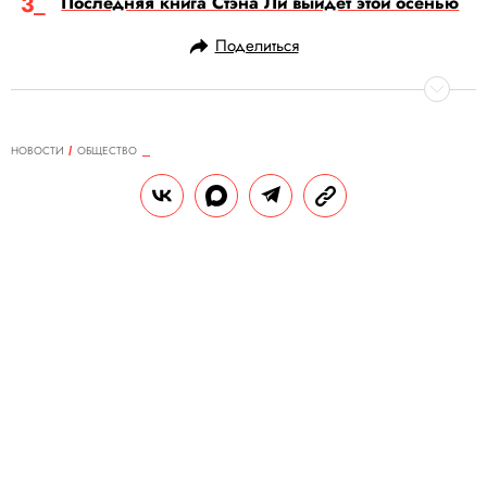
Последняя книга Стэна Ли выйдет этой осенью
Поделиться
НОВОСТИ
ОБЩЕСТВО
26.07.2019, 16:01
Ангарские студенты
инсценировали ограбление ради
«контента в Instagram*»
Студенты ворвались в магазин с ружьем
для страйкбола и записывали
происходящее на видео. Теперь им грозит
до пяти лет лишения свободы или
крупный штраф.