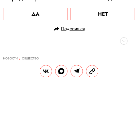
ДА
НЕТ
Поделиться
НОВОСТИ
ОБЩЕСТВО
26.08.2020, 18:32
На Москву обрушились сильные
ливни. Протекла крыша в Новой
Третьяковке, залило подземные
переходы
В столице 26 августа объявлен
«оранжевый» уровень погодной опасности.