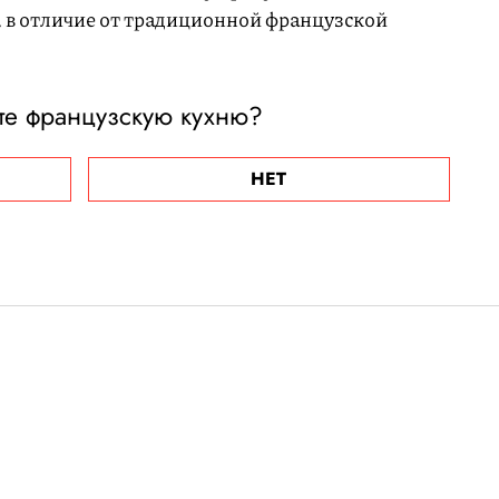
 в отличие от традиционной французской
те французскую кухню?
НЕТ
 области разбился