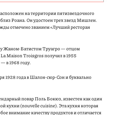
 расположен на территории пятизвездочного
близ Роана. Он удостоен трех звезд Мишлен.
важды отмечено званием «Лучший ресторан
оду Жаном-Батистом Труагро — отцом
a Maison Troisgros получил в 1955
 — в 1968 году.
ря 1928 года в Шалон-сюр-Сон и буквально
гендарный повар Поль Бокюз, известен как один
й кухни (nouvelle cuisine). Эта кухня которая
собое внимание качеству продуктов и отличается