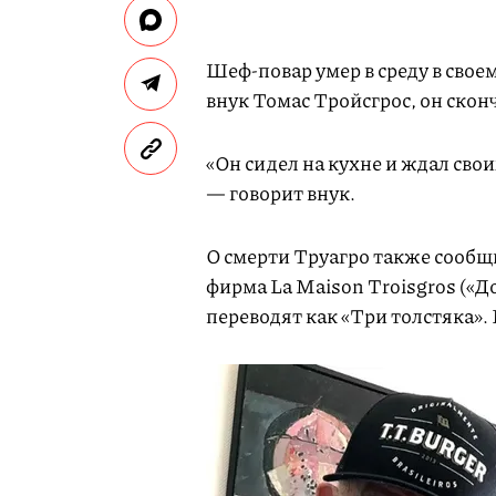
Шеф-повар умер в среду в свое
внук Томас Тройсгрос, он скон
«Он сидел на кухне и ждал свои
— говорит внук.
О смерти Труагро также сообщ
фирма La Maison Troisgros («Д
переводят как «Три толстяка».