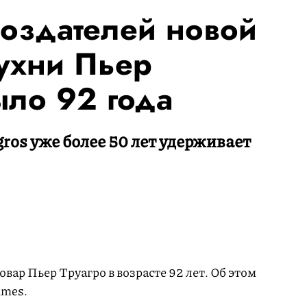
создателей новой
ухни Пьер
ыло 92 года
gros уже более 50 лет удерживает
вар Пьер Труагро в возрасте 92 лет. Об этом
imes.