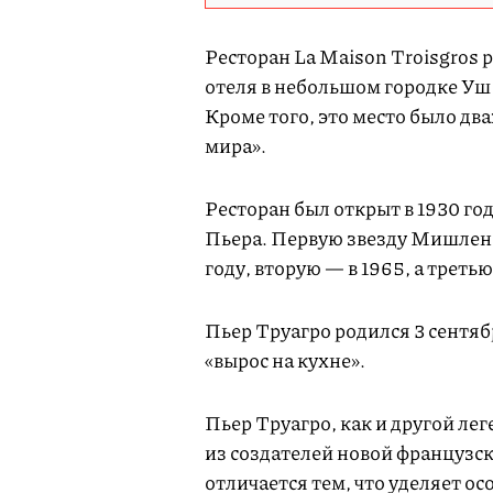
Ресторан La Maison Troisgros
отеля в небольшом городке Уш 
Кроме того, это место было д
мира».
Ресторан был открыт в 1930 г
Пьера. Первую звезду Мишлен L
году, вторую — в 1965, а третью
Пьер Труагро родился 3 сентяб
«вырос на кухне».
Пьер Труагро, как и другой ле
из создателей новой французско
отличается тем, что уделяет о