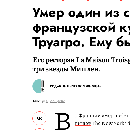
Умер один из 
французской к
Труагро. Ему б
Его ресторан La Maison Trois
три звезды Мишлен.
РЕДАКЦИЯ «ПРАВИЛ ЖИЗНИ»
Теги:
еда
общество
В
о Франции умер шеф-по
пишет
The New York T