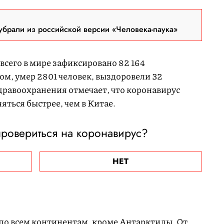
брали из российской версии «Человека-паука»
 всего в мире зафиксировано 82 164
м, умер 2801 человек, выздоровели 32
дравоохранения отмечает, что коронавирус
яться быстрее, чем в Китае.
провериться на коронавирус?
НЕТ
по всем континентам, кроме Антарктиды. От