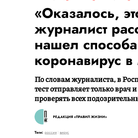
«Оказалось, э
журналист расс
нашел способа
коронавирус в
По словам журналиста, в Росп
тест отправляет только врач 
проверять всех подозрительн
РЕДАКЦИЯ «ПРАВИЛ ЖИЗНИ»
Теги:
россия
вирус