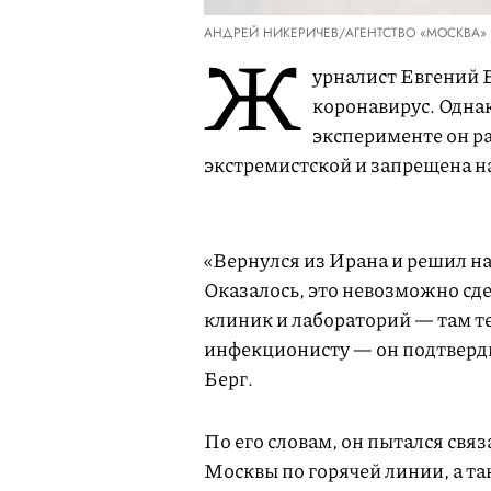
АНДРЕЙ НИКЕРИЧЕВ/АГЕНТСТВО «МОСКВА»
Ж
урналист Евгений Б
коронавирус. Однак
эксперименте он ра
экстремистской и запрещена н
«Вернулся из Ирана и решил на
Оказалось, это невозможно сде
клиник и лабораторий — там те
инфекционисту — он подтвердил
Берг.
По его словам, он пытался свя
Москвы по горячей линии, а так