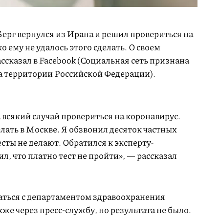
ерг вернулся из Ирана и решил провериться на
о ему не удалось этого сделать. О своем
ссказал в Facebook (Социальная сеть признана
а территории Российской Федерации).
 всякий случай провериться на коронавирус.
лать в Москве. Я обзвонил десяток частных
сты не делают. Обратился к эксперту-
, что платно тест не пройти», — рассказал
заться с департаментом здравоохранения
же через пресс-службу, но результата не было.