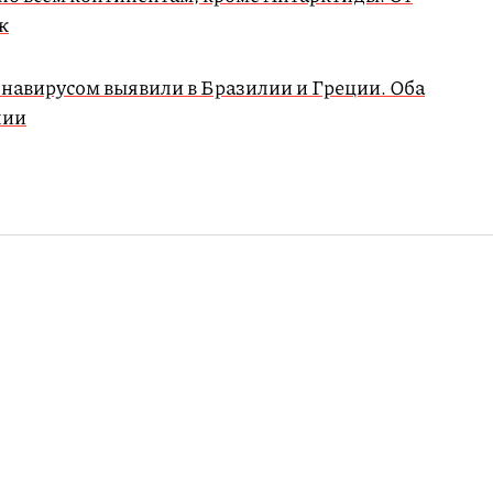
к
навирусом выявили в Бразилии и Греции. Оба
лии
аспространился
ентам, кроме