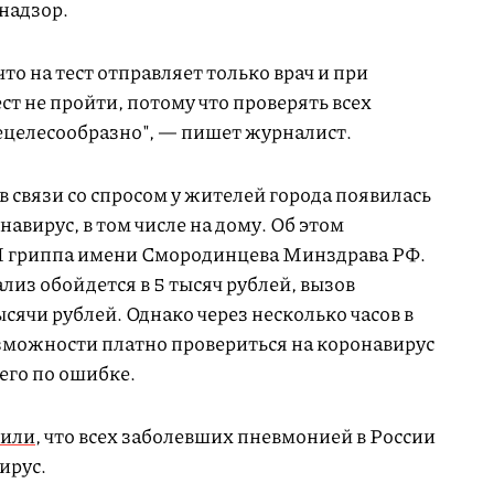
надзор.
то на тест отправляет только врач и при
ст не пройти, потому что проверять всех
ецелесообразно", — пишет журналист.
в связи со спросом у жителей города появилась
авирус, в том числе на дому. Об этом
 гриппа имени Смородинцева Минздрава РФ.
лиз обойдется в 5 тысяч рублей, вызов
ысячи рублей. Однако через несколько часов в
зможности платно провериться на коронавирус
его по ошибке.
вили
, что всех заболевших пневмонией в России
ирус.