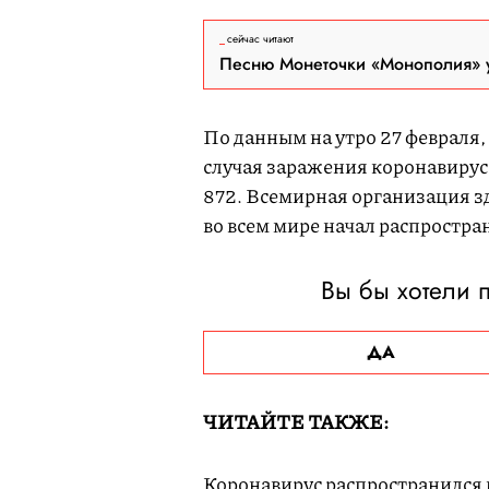
сейчас читают
Песню Монеточки «Монополия» у
По данным на утро 27 февраля,
случая заражения коронавирусо
872. Всемирная организация з
во всем мире начал распростран
Вы бы хотели 
ДА
ЧИТАЙТЕ ТАКЖЕ:
Коронавирус распространился 