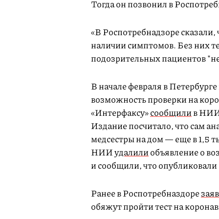
Тогда он позвонил в Роспотреб
«В Роспотребнадзоре сказали, ч
наличии симптомов. Без них те
подозрительных пациентов "н
В начале февраля в Петербурге 
возможность проверки на корон
«Интерфаксу»
сообщили
в НИИ
Издание посчитало, что сам ана
медсестры на дом — еще в 1,5 т
НИИ
удалили
объявление о во
и сообщили, что опубликовали 
Ранее в Роспотребназдоре
зая
обяжут пройти тест на коронав