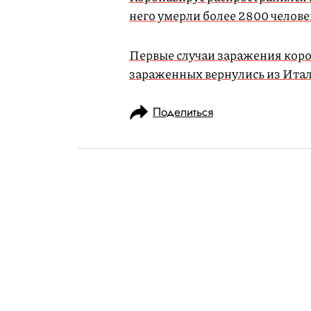
него умерли более 2800 челове
Первые случаи заражения коро
зараженных вернулись из Ита
Поделиться
НОВОСТИ
ОБЩЕСТВО
27.02.2020, 09:58
ОБНОВЛЕНО
15.02.2026, 13:33
Коронавирус р
по всем контин