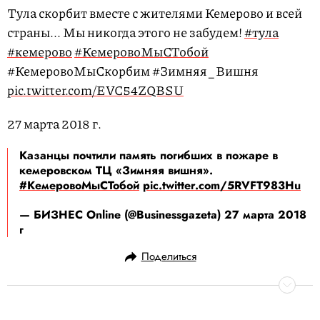
Тула скорбит вместе с жителями Кемерово и всей
страны... Мы никогда этого не забудем!
#тула
#кемерово
#КемеровоМыСТобой
#КемеровоМыСкорбим #Зимняя_Вишня
pic.twitter.com/EVC54ZQBSU
27 марта 2018 г.
Казанцы почтили память погибших в пожаре в
кемеровском ТЦ «Зимняя вишня».
#КемеровоМыСТобой
pic.twitter.com/5RVFT983Hu
— БИЗНЕС Online (@Businessgazeta) 27 марта 2018
г
Поделиться