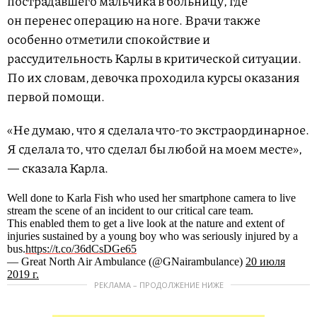
пострадавшего мальчика в больницу, где
он перенес операцию на ноге. Врачи также
особенно отметили спокойствие и
рассудительность Карлы в критической ситуации.
По их словам, девочка проходила курсы оказания
первой помощи.
«Не думаю, что я сделала что-то экстраординарное.
Я сделала то, что сделал бы любой на моем месте»,
— сказала Карла.
Well done to Karla Fish who used her smartphone camera to live
stream the scene of an incident to our critical care team.
This enabled them to get a live look at the nature and extent of
injuries sustained by a young boy who was seriously injured by a
bus.
https://t.co/36dCsDGe65
— Great North Air Ambulance (@GNairambulance)
20 июля
2019 г.
РЕКЛАМА – ПРОДОЛЖЕНИЕ НИЖЕ