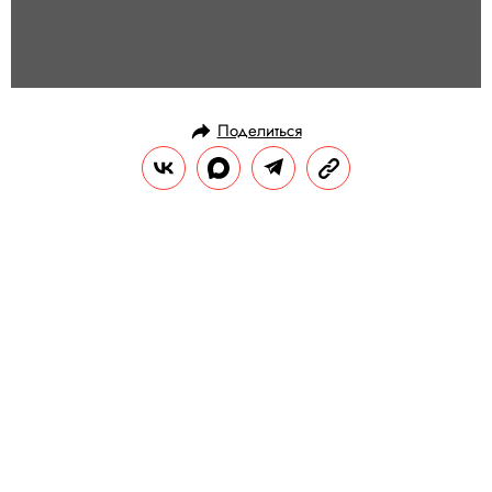
Поделиться
НОВОСТИ
ОБЩЕСТВО
27.10.2018, 13:26
ОБНОВЛЕНО
14.02.2026, 20:30
Кроссовки Серены Уильмс и Off-
White «эксклюзивно» достались
пользователям Android
Из-за технического сбоя купить кроссовки
смогли преимущественно владельцы
телефонов на Android. Хайпбисты с