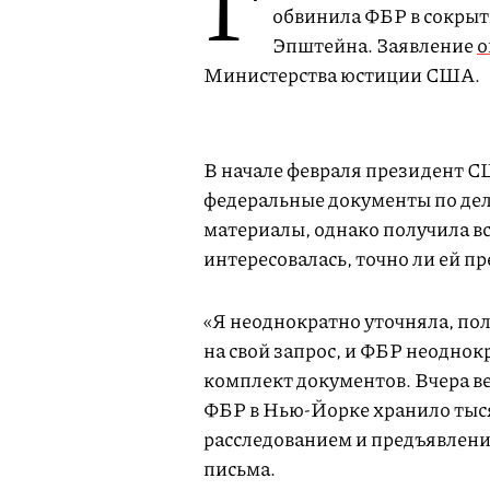
Г
обвинила ФБР в сокрыт
Эпштейна. Заявление
о
Министерства юстиции США.
В начале февраля президент С
федеральные документы по дел
материалы, однако получила в
интересовалась, точно ли ей п
«Я неоднократно уточняла, пол
на свой запрос, и ФБР неоднок
комплект документов. Вчера ве
ФБР в Нью-Йорке хранило тыся
расследованием и предъявлен
письма.