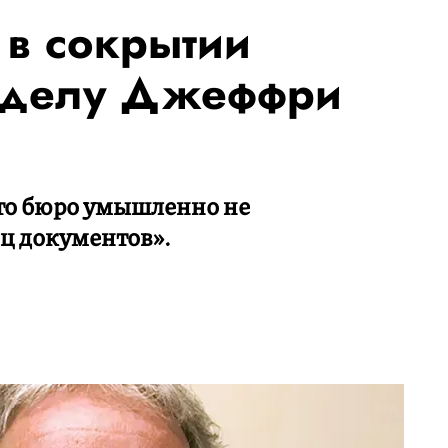
в сокрытии
о делу Джеффри
то бюро умышленно не
ц документов».