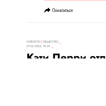
Поделиться
НОВОСТИ
ОБЩЕСТВО
27.02.2025, 18:59
Кэти Перри отп
Вместе с ней в
Blue Origin во
женщин