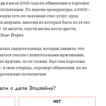
жан
в июле 2019 года по обвинению в торговле
ксплуатации. По версии прокуратуры, в 2002–
окую сеть по оказанию секс-услуг, куда
 девушек, многим из которых было по 14 лет.
10 августа, спустя месяц после ареста,
в Нью-Йорке.
лась свидетельница, которая заявила, что
маться сексом с влиятельными мужчинами,
этих мужчин, по ее словам, был сын королевы
 в свою очередь, опроверг обвинения, но на
королевские полномочия.
али о деле Эпштейна?
НЕТ