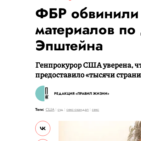
ФБР обвинили 
материалов п
Эпштейна
Генпрокурор США уверена, ч
предоставило «тысячи страни
РЕДАКЦИЯ «ПРАВИЛ ЖИЗНИ»
Теги:
США
суд
секс-скандал
секс