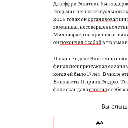
Джеффри Эпштейн
был задер
людьми c целью сексуальной э
2005 годах он
организовал
шир
заманивал несовершеннолетних
Миллиардер не признавал вину. 
он
покончил с собой
в тюрьме 
Позднее в деле Эпштейна появи
финансист принуждал ее зани
когда ей было 17 лет. В числе 
Елизаветы II принц Эндрю. Тот,
фоне скандала
сложил
с себя 
Вы слыш
ДА