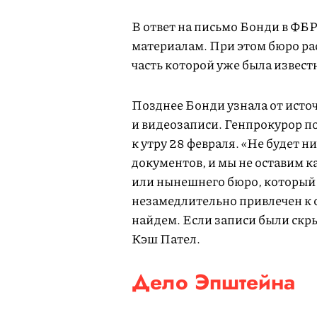
В ответ на письмо Бонди в ФБР
материалам. При этом бюро р
часть которой уже была извес
Позднее Бонди узнала от источ
и видеозаписи. Генпрокурор п
к утру 28 февраля. «Не будет 
документов, и мы не оставим 
или нынешнего бюро, который 
незамедлительно привлечен к о
найдем. Если записи были скр
Кэш Пател.
Дело Эпштейна