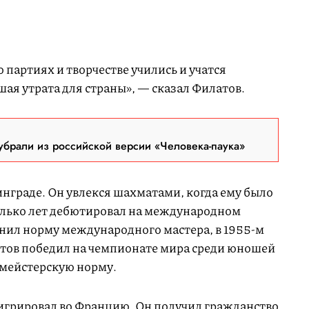
 партиях и творчестве учились и учатся
ая утрата для страны», — сказал Филатов.
брали из российской версии «Человека-паука»
нграде. Он увлекся шахматами, когда ему было
колько лет дебютировал на международном
лнил норму международного мастера, в 1955-м
тов победил на чемпионате мира среди юношей
смейстерскую норму.
мигрировал во Францию. Он получил гражданство