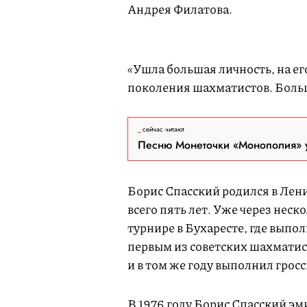
Андрея Филатова.
«Ушла большая личность, на его
поколения шахматистов. Больш
сейчас читают
Песню Монеточки «Монополия» у
Борис Спасский родился в Лени
всего пять лет. Уже через нес
турнире в Бухаресте, где выпо
первым из советских шахматис
и в том же году выполнил грос
В 1976 году Борис Спасский э