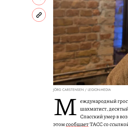
JÖRG CARSTENSEN / LEGION-MEDIA
М
еждународный гросс
шахматист, десятый
Спасский умер в воз
этом
сообщает
ТАСС со ссылко