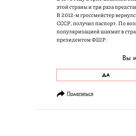
этой страны и три раза предс
В 2012-м гроссмейстер вернулс
СССР, получил паспорт. По во
популяризацией шахмат в стран
президентом ФШР.
Вы и
ДА
Поделиться
НОВОСТИ
ОБЩЕСТВО