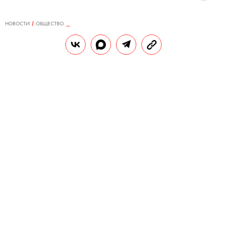
НОВОСТИ
ОБЩЕСТВО
28.04.2019, 12:09
ОБНОВЛЕНО
14.02.2026, 20:33
В Калифорнии произошла
стрельба в синагоге. Перед
нападением подозреваемый
опубликовал манифест
При стрельбе погибла 60-летняя
женщина, пострадали восьмилетняя
девочка, местный раввин и 34-летний
мужчина.
РЕДАКЦИЯ «ПРАВИЛ ЖИЗНИ»