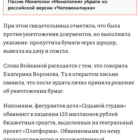
Песню Монеточки «Монополия» убрали из
российской версии «Человека-паука»
При этом свидетельница отметила, что была
против уничтожения документов, но выполнила
указание: пропустила бумаги через шредер,
вывезла на дачу и сожгла.
Слова Войкиной расходятся с тем, что говорила
Екатерина Воронова. Та в открытом письме
заявила, что после аудита лично приняла решение
об уничтожении бумаг.
Напомним, фигурантов дела «Седьмой студии»
обвиняют в хищении 133 миллионов рублей
бюджетных средств, выделенных на театральный
проект «Платформа». Обвиняемыми по нему
проходят режиссер и художественный