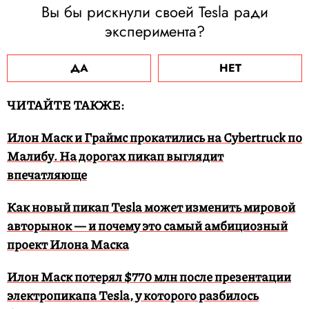
Вы бы рискнули своей Tesla ради
эксперимента?
ДА
НЕТ
ЧИТАЙТЕ ТАКЖЕ:
Илон Маск и Граймс прокатились на Cybertruck по
Малибу. На дорогах пикап выглядит
впечатляюще
Как новый пикап Tesla может изменить мировой
авторынок — и почему это самый амбициозный
проект Илона Маска
Илон Маск потерял $770 млн после презентации
электропикапа Tesla, у которого разбилось