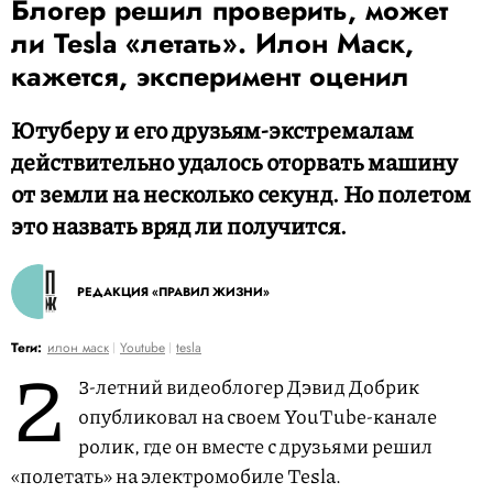
Блогер решил проверить, может
ли Tesla «летать». Илон Маск,
кажется, эксперимент оценил
Ютуберу и его друзьям-экстремалам
действительно удалось оторвать машину
от земли на несколько секунд. Но полетом
это назвать вряд ли получится.
РЕДАКЦИЯ «ПРАВИЛ ЖИЗНИ»
2
Теги:
илон маск
Youtube
tesla
3-летний видеоблогер Дэвид Добрик
опубликовал на своем YouTube-канале
ролик, где он вместе с друзьями решил
«полетать» на электромобиле Tesla.