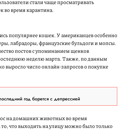
пользователи стали чаще просматривать
к во время карантина.
ись популярнее кошек. У американцев особенно
ры, лабрадоры, французские бульдоги и мопсы.
ество постов с упоминанием щенков
 последнюю неделю марта. Также, по данным
зко выросло число онлайн-запросов о покупке
последний год борется с депрессией
ос на домашних животных во время
 то, что выходить на улицу можно было только