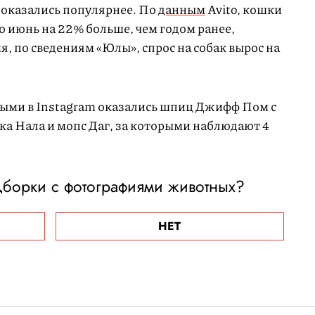
 оказались популярнее. По
данным
Avito, кошки
о июнь на 22% больше, чем годом ранее,
мя, по сведениям «Юлы», спрос на собак вырос на
ми в Instаgram оказались шпиц Джифф Пом с
ка Нала и мопс Даг, за которыми наблюдают 4
дборки с фотографиями животных?
НЕТ