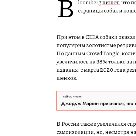
B
loomberg
пишет
, что 
страницы собак и коше
При этом в США собаки оказал
популярны золотистые ретриве
По данным CrowdTangle, колич
увеличилось на 38% только за
издания, с марта 2020 года ре
щенков.
сейчас читают
Джордж Мартин признался, что 
В России также
увеличился
спр
самоизоляции, но, несмотря на