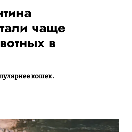
нтина
стали чаще
вотных в
пулярнее кошек.