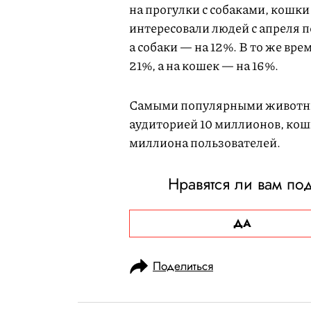
на прогулки с собаками, кошки
интересовали людей с апреля п
а собаки — на 12%. В то же вре
21%, а на кошек — на 16%.
Самыми популярными животны
аудиторией 10 миллионов, кош
миллиона пользователей.
Нравятся ли вам по
ДА
Поделиться