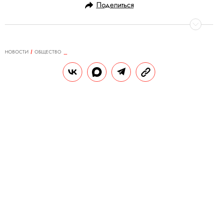
Поделиться
НОВОСТИ
ОБЩЕСТВО
30.05.2020, 10:44
В России за сутки выявлено 8 952
случая заражения коронавирусом
Общее число заболевших выросло до 396
575 человек.
РЕДАКЦИЯ «ПРАВИЛ ЖИЗНИ»
В
Теги:
россия
статистика
России за последние сутки
зарегистрировано 8 952 новых случаев