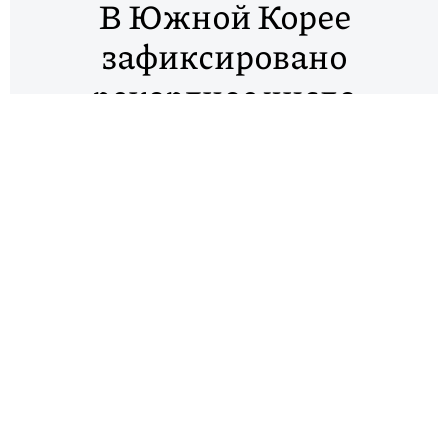
В Южной Корее
зафиксировано
рекордное число
заражений Covid-19 за
два месяца. Власти
призвали не посещать
общественные места и
соблюдать дистанцию
28 мая в Южной Корее было зарегистрировано 79
случаев заражения коронавирусом — это рекорд
для страны за последние два месяца. Об этом
сообщает Yonhap News Agency со ссылкой на
данные Корейского центра по контролю и