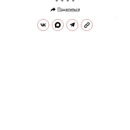
Поделиться
НОВОСТИ
ОБЩЕСТВО
30.06.2024, 19:31
Мошенники продают билеты на
несуществующий концерт Канье
Уэста. В «Авито»
прокомментировали ситуацию
Приезд Уэста в Москву подтвердили
представители Гоши Рубчинского.
РЕДАКЦИЯ «ПРАВИЛ ЖИЗНИ»