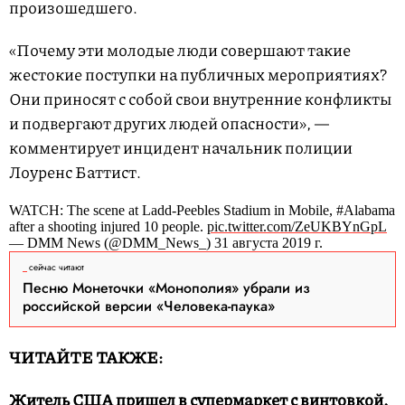
произошедшего.
«Почему эти молодые люди совершают такие
жестокие поступки на публичных мероприятиях?
Они приносят с собой свои внутренние конфликты
и подвергают других людей опасности», —
комментирует инцидент начальник полиции
Лоуренс Баттист.
WATCH: The scene at Ladd-Peebles Stadium in Mobile, #Alabama
after a shooting injured 10 people.
pic.twitter.com/ZeUKBYnGpL
— DMM News (@DMM_News_) 31 августа 2019 г.
сейчас читают
Песню Монеточки «Монополия» убрали из
российской версии «Человека-паука»
ЧИТАЙТЕ ТАКЖЕ:
Житель США пришел в супермаркет с винтовкой,