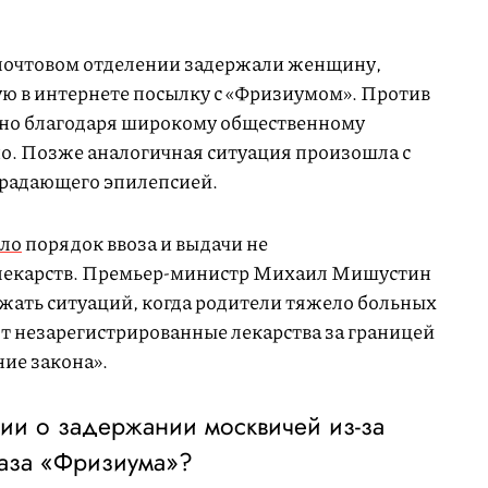
 почтовом отделении задержали женщину,
ю в интернете посылку с «Фризиумом». Против
, но благодаря широкому общественному
о. Позже аналогичная ситуация произошла с
традающего эпилепсией.
ило
порядок ввоза и выдачи не
 лекарств. Премьер-министр Михаил Мишустин
ежать ситуаций, когда родители тяжело больных
т незарегистрированные лекарства за границей
ие закона».
ии о задержании москвичей из-за
каза «Фризиума»?