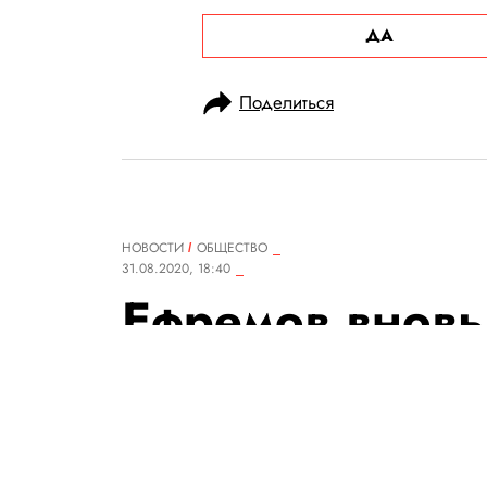
ДА
Поделиться
НОВОСТИ
ОБЩЕСТВО
31.08.2020, 18:40
Ефремов вновь
признать вину 
что первонача
из-за похмель