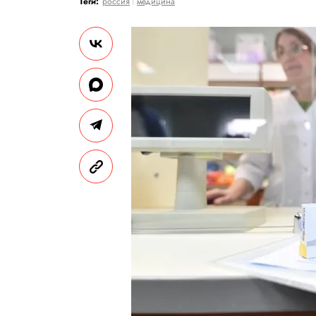
Теги:
россия
медицина