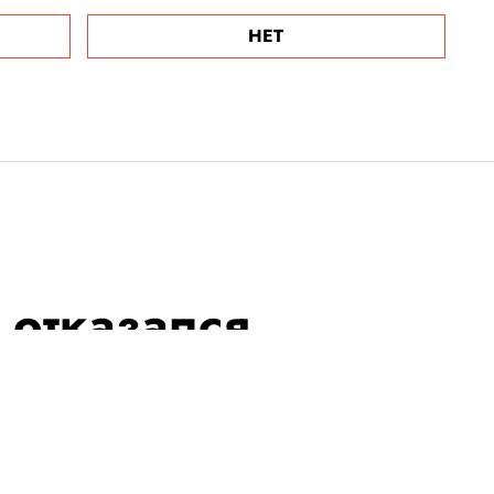
НЕТ
 отказался
в ДТП и заявил,
льно признал ее
я и давления СМИ