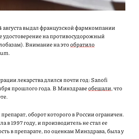
4 августа выдал французской фармкомпании
ое удостоверение на противосудорожный
лобазам). Внимание на это
обратило
cum.
рации лекарства длился почти год: Sanofi
ября прошлого года. В Минздраве
обещали
, что
те.
препарат, оборот которого в России ограничен.
 в 1997 году, и производитель не стал ее
сть в препарате, по оценкам Минздрава, была у