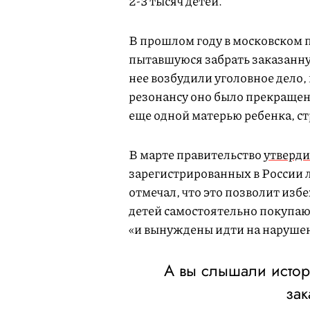
2-3 тысяч детей.
В прошлом году в московском
пытавшуюся забрать заказанну
нее возбудили уголовное дело
резонансу оно было прекращен
еще одной матерью ребенка, с
В марте правительство
утверд
зарегистрированных в России
отмечал, что это позволит изб
детей самостоятельно покупаю
«и вынуждены идти на нарушен
А вы слышали истор
за