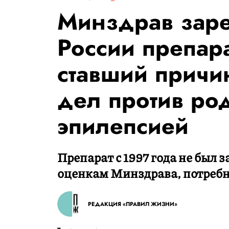
Минздрав заре
России препар
ставший причи
дел против род
эпилепсией
Препарат с 1997 года не был з
оценкам Минздрава, потребнос
РЕДАКЦИЯ «ПРАВИЛ ЖИЗНИ»