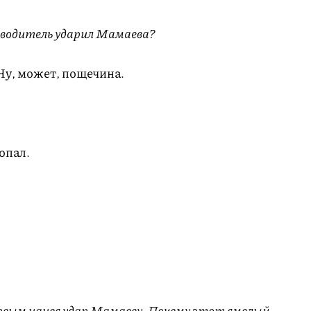
 водитель ударил Мамаева?
Ну, может, пощечина.
опал.
рвым нанес удар Мамаеву. Почему этот смелый