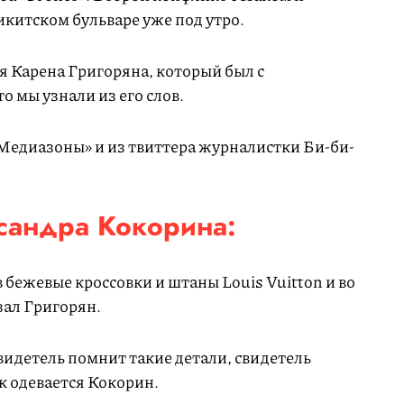
китском бульваре уже под утро.
я Карена Григоряна, который был с
то мы узнали из его слов.
Медиазоны» и из твиттера журналистки Би-би-
андра Кокорина:
 бежевые кроссовки и штаны Louis Vuitton и во
азал Григорян.
видетель помнит такие детали, свидетель
ак одевается Кокорин.