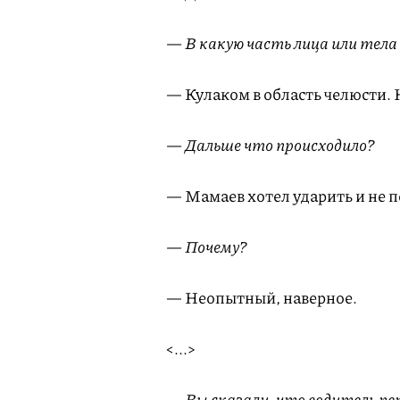
— В какую часть лица или тела
— Кулаком в область челюсти. 
— Дальше что происходило?
— Мамаев хотел ударить и не п
— Почему?
— Неопытный, наверное.
<...>
— Вы сказали, что водитель пе