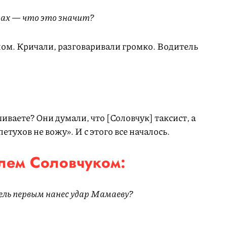
ах — что это значит?
ом. Кричали, разговаривали громко. Водитель
иваете? Они думали, что [Соловчук] таксист, а
етухов не вожу». И с этого все началось.
елем Соловчуком:
ль первым нанес удар Мамаеву?