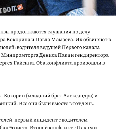
квы продолжаются слушания по делу
ра Кокорина и Павла Мамаева. Их обвиняют в
людей: водителя ведущей Первого канала
а Минпромторга Дениса Пака и гендиректора
ргея Гайсина. Оба конфликта произошли в
.
л Кокорин (младший брат Александра) и
цкий. Все они были вместе в тот день.
елей, первый инцидент с водителем
ба «Эгоист». Второй конфликт с Паком и