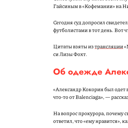
Гайсиным в «Кофемании» на Ни
Сегодня суд допросил свидетел
футболистами в тот день. Вот ч
Цитаты взяты из
трансляции
«
си Лизы Фохт.
Об одежде Алекс
«Александр Кокорин был одет в
что-то от Balenciaga», — расск
На вопрос прокурора, почему с
ответил, что «ему нравится», к