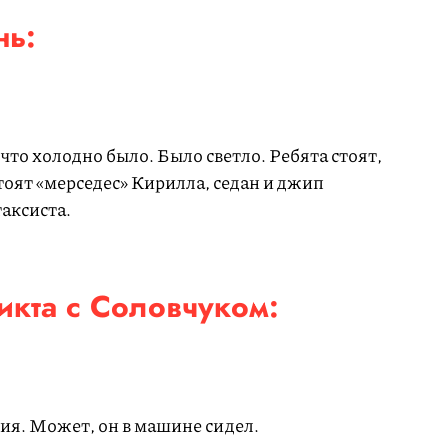
нь:
что холодно было. Было светло. Ребята стоят,
тоят «мерседес» Кирилла, седан и джип
таксиста.
икта с Соловчуком:
ия. Может, он в машине сидел.