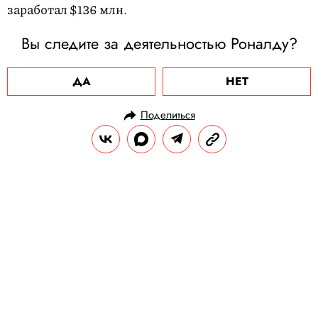
заработал $136 млн.
Вы следите за деятельностью Роналду?
ДА
НЕТ
Поделиться
НОВОСТИ
НОВОСТИ СПОРТА
04.08.2023, 09:40
СМИ: Хабиб Нурмагомедов
отказался готовить Илона Маска к
бою против Марка Цукерберга
В переговорах участвовал гендиректор
UFC Eurasia Андрей Громковский.