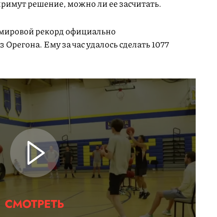
примут решение, можно ли ее засчитать.
ь мировой рекорд официально
 Орегона. Ему за час удалось сделать 1077
СМОТРЕТЬ