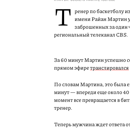
Т
ренер по баскетболу и
имени Райан Мартин у
заброшенных за один 
региональный телеканал CBS.
За 60 минут Мартин успешно с
прямом эфире
транслировался
По словам Мартина, это была е
минут — впереди еще около 40 
момент все превращается в би
тренер.
Теперь мужчина ждет ответа о