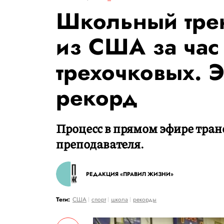
Школьный трен
из США за час
трехочковых. 
рекорд
Процесс в прямом эфире тран
преподавателя.
РЕДАКЦИЯ «ПРАВИЛ ЖИЗНИ»
Теги:
США
спорт
школа
рекорды