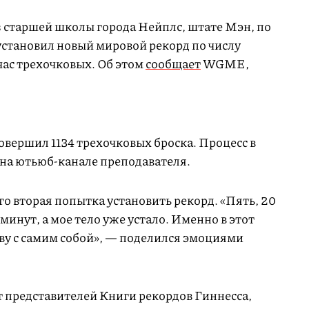
з старшей школы города Нейплс, штате Мэн, по
становил новый мировой рекорд по числу
час трехочковых. Об этом
сообщает
WGME,
овершил 1134 трехочковых броска. Процесс в
на ютьюб-канале преподавателя.
го вторая попытка установить рекорд. «Пять, 20
минут, а мое тело уже устало. Именно в этот
тву с самим собой», — поделился эмоциями
т представителей Книги рекордов Гиннесса,