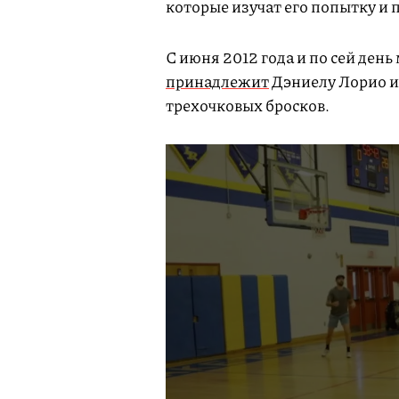
которые изучат его попытку и 
С июня 2012 года и по сей ден
принадлежит
Дэниелу Лорио из
трехочковых бросков.