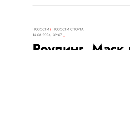
НОВОСТИ
НОВОСТИ СПОРТА
14.08.2024, 09:07
Роулинг, Маск 
упоминаются в
спортсменки И
попавшей в ге
на Олимпиаде
Спортсменка, в итоге ставша