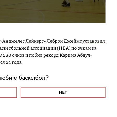
ос-Анджелес Лейкерс» Леброн Джеймс
установил
скетбольной ассоциации (НБА) по очкам за
8 388 очков и побил рекорд Карима Абдул-
я 34 года.
любите баскетбол?
НЕТ