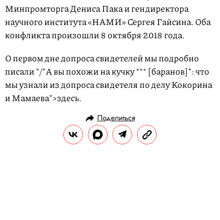
Минпромторга Дениса Пака и гендиректора
научного института «НАМИ» Сергея Гайсина. Оба
конфликта произошли 8 октября 2018 года.
О первом дне допроса свидетелей мы подробно
писали
"/"А вы похожи на кучку *** [баранов]": что
мы узнали из допроса свидетеля по делу Кокорина
и Мамаева">здесь
.
Поделиться
НОВОСТИ
НОВОСТИ СПОРТА
09.04.2019, 18:52
«Вы очень похожи на "Гангнам
Стайл"/"А вы похожи на кучку
*** [баранов]": что мы узнали из