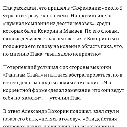
Пак рассказал, что пришел в «Кофеманию» около 9
утра на встречу с коллегами. Напротив сидела
«шумная компания из десяти человек», среди
которых были Кокорин и Мамаев. По его словам,
одна из девушек стала целоваться с Кокориным и
положила его голову на колени в область паха, что,
по мнению Пака, «выглядело неприятно».
Потерпевший услышал с их стороны выкрики
«Гангнам Стайл» и пытался абстрагироваться, но в
итоге сделал молодым людям замечание. «Я в
корректной форме сделал замечание, что они ведут
себя по-хамски», — уточнил Пак.
В ответ Александр Кокорин подошел, взял стул и
начал его бить, «целясь в голову». «Эти действия
сопровождались нецензурными выражениями.