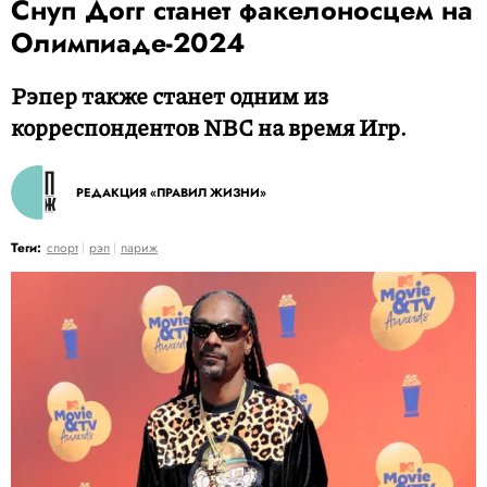
Снуп Догг станет факелоносцем на
Олимпиаде-2024
Рэпер также станет одним из
корреспондентов NBC на время Игр.
РЕДАКЦИЯ «ПРАВИЛ ЖИЗНИ»
Теги:
спорт
рэп
париж