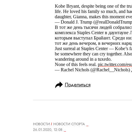
Kobe Bryant, despite being one of the truly
life. He loved his family so much, and had
daughter, Gianna, makes this moment even
— Donald J. Trump (@realDonaldTrump)
В тот же день тысячи людей собралис
комплекса Staples Center в даунтаун
которым выступал Брайант. Среди ни
тот же день вечером, в вечерних наря
Just surreal at Staples Center — Kobe’s f
be somewhere they can cry together. Also
wandering around in a tuxedo.
None of this feels real.
pic.twitter.com/
— Rachel Nichols (@Rachel__Nichols)
Поделиться
НОВОСТИ
НОВОСТИ СПОРТА
26.01.2020, 12:08