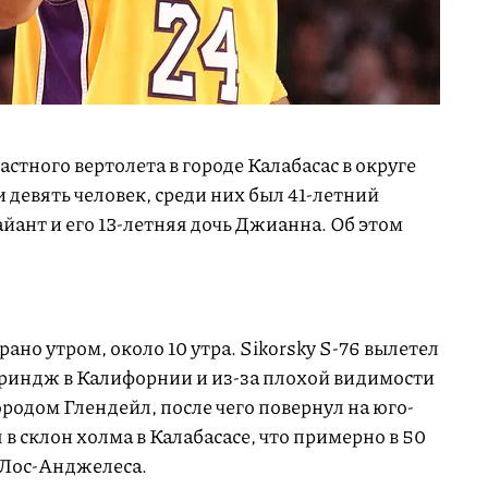
стного вертолета в городе Калабасас в округе
девять человек, среди них был 41-летний
йант и его 13-летняя дочь Джианна. Об этом
рано утром, около 10 утра. Sikorsky S-76 вылетел
 Ориндж в Калифорнии и из-за плохой видимости
родом Глендейл, после чего повернул на юго-
 в склон холма в Калабасасе, что примерно в 50
 Лос-Анджелеса.