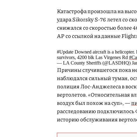
Катастрофа произошла на высот
удара Sikorsky S-76 летел со ск
снижался со скоростью более 4
AP со ссылкой на данные Flight
#Update Downed aircraft is a helicopter. 
survivors, 4200 blk Las Virgenes Rd
#Ca
— LA County Sheriffs (@LASDHQ) Jan
Причины случившегося пока не 
наблюдался сильный туман, о
полиция Лос-Анджелеса в воск
вертолетов. «Относительная вла
воздух был похож на суп», —
п
расследованию подключилось Ф
историю обслуживания вертолет