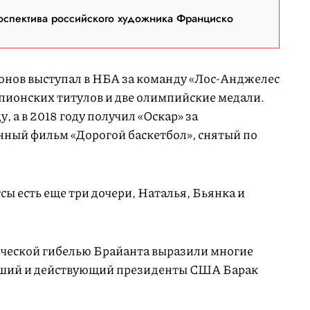
оспектива российского художника Франциско
зонов выступал в НБА за команду «Лос-Анджелес
мпионских титулов и две олимпийские медали.
, а в 2018 году получил «Оскар» за
ый фильм «Дорогой баскетбол», снятый по
сы есть еще три дочери, Наталья, Бьянка и
гической гибелью Брайанта выразили многие
ывший и действующий президенты США Барак