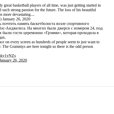
 great basketball players of all time, was just getting started in
 such strong passion for the future. The loss of his beautiful
 more devastating....
 January 26, 2020
ь почтить память баскетболиста возле спортивного
е Лос-Анджелеса. На многих были джерси с номером 24, под
х были гости церемонии «Грэмми», которая проходила в
дах.
ace on every screen as hundreds of people seem to just want to
: The Grammys are here tonight so there is the odd person
esukv1yNZs
January 26, 2020