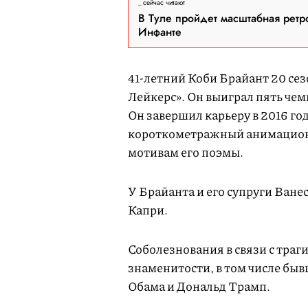
сейчас читают
В Туле пройдет масштабная ретр
Инфанте
41-летний Коби Брайант 20 се
Лейкерс». Он выиграл пять че
Он завершил карьеру в 2016 году
короткометражный анимационн
мотивам его поэмы.
У Брайанта и его супруги Ванес
Капри.
Соболезнования в связи с тра
знаменитости, в том числе б
Обама и Дональд Трамп.