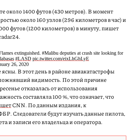
е около 1400 футов (430 метров). В момент
оростью около 160 узлов (296 километров в час) и
000 футов (1200 километров) в минуту, пишет
radar24.
Flames extinguished. #Malibu deputies at crash site looking for
labasas
#LASD
pic.twitter.com/eixLhGhLyE
uary 26, 2020
ясны. В этот день в районе авиакатастрофы
сложнявший видимость. По этой причине
ресенье отказалась от использования
жность составляла 100 %, что означает, что
ишет
CNN. По данным издания, к
БР. Следователи будут изучать данные пилота,
а и записи его владельца и оператора.