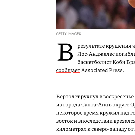
GETTY IMAGES
В
результате крушения ча
Лос-Анджелес погибли 
баскетболист Коби Бра
сообщает
Associated Press.
Вертолет рухнул в воскресенье 
из города Санта-Ана в округе
некоторое время кружил над го
восток и впоследствии врезался
километрах к северо-западу от