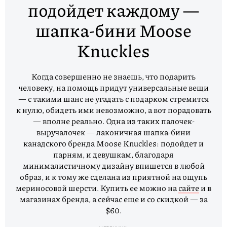
подойдет каждому —
шапка-бини Moose
Knuckles
Когда совершенно не знаешь, что подарить
человеку, на помощь придут универсальные вещи
— с такими шанс не угадать с подарком стремится
к нулю, обидеть ими невозможно, а вот порадовать
— вполне реально. Одна из таких палочек-
выручалочек — лаконичная шапка-бини
канадского бренда Moose Knuckles: подойдет и
парням, и девушкам, благодаря
минималистичному дизайну впишется в любой
образ, и к тому же сделана из приятной на ощупь
мериносовой шерсти. Купить ее можно на
сайте
и в
магазинах бренда, а сейчас еще и со скидкой — за
$60.