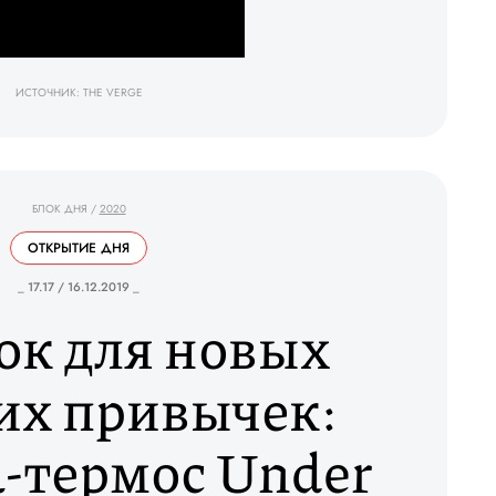
ИСТОЧНИК: THE VERGE
БЛОК ДНЯ
/
2020
ОТКРЫТИЕ ДНЯ
_ 17.17 / 16.12.2019 _
ок для новых
их привычек:
-термос Under