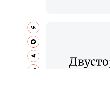
Двусто
Gucci
подарок,