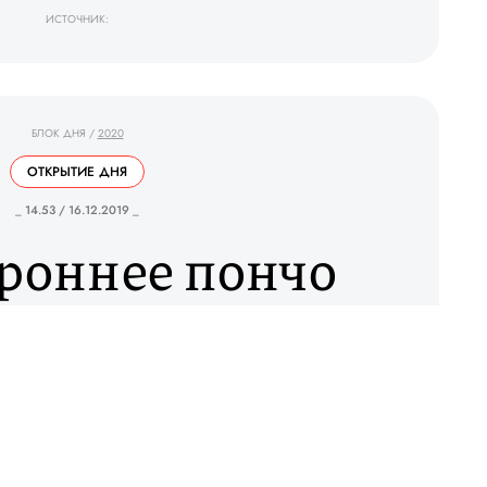
ИСТОЧНИК:
БЛОК ДНЯ
/
2020
ОТКРЫТИЕ ДНЯ
_ 14.53 / 16.12.2019 _
роннее пончо
 — отличный
 если вы хотите
удивить