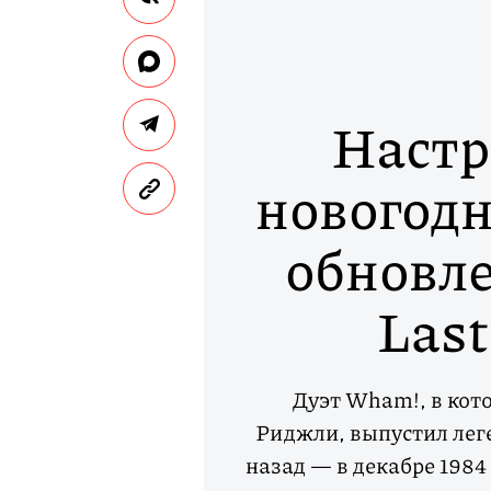
Настр
новогодн
обновл
Last
Дуэт Wham!, в ко
Риджли, выпустил леге
назад — в декабре 1984