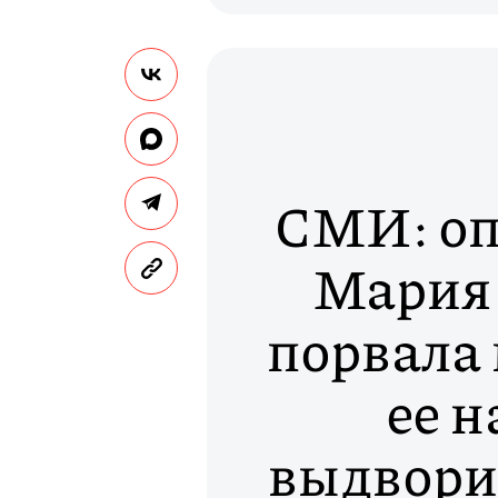
СМИ: оп
Мария
порвала 
ее н
выдвори