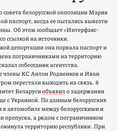
 совета белорусской оппозиции Мария
ой паспорт, когда ее пытались вывезти
ины. Об этом сообщает «Интерфакс-
со ссылкой на источники.
кой депортации она порвала паспорт и
щена пограничниками на территорию
сказал собеседник агентства.
е члены КС Антон Родненков и Иван
ром перестали выходить на связь. 8
митет Беларуси
объявил
о задержании
це с Украиной. По данным белорусских
ли в автомобиле между белорусскими и
 пропуска, а рядом с пограничником
покинула территорию республики. При