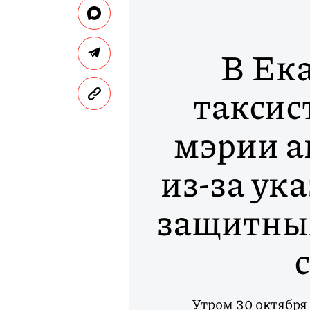
В Ек
таксис
мэрии а
из-за ука
защитных
Утром 30 октября