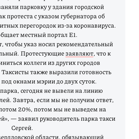
заняли парковку у здания городской
к протеста с указом губернатора об
щитных перегородок из-за коронавируса.
общает местный портал E1.
т, чтобы указ носил рекомендательный
тельный. Протестующие
заявляют
, что к
иниться коллеги из других городов
 Таксисты также выразили готовность
под окнами мэрии до двух суток.
парка, сегодня не вывели на линию
й. Завтра, если мы не получим ответ,
потом 20%, потом мы не выведем на
», — заявил руководитель парка такси
Сергей.
вердловской области, обязывающий