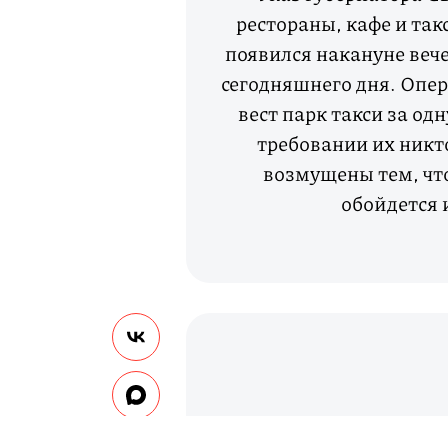
рестораны, кафе и та
появился накануне вече
сегодняшнего дня. Опе
вест парк такси за од
требовании их никт
возмущены тем, чт
обойдется и