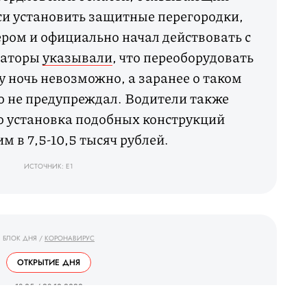
кси установить защитные перегородки,
ром и официально начал действовать с
раторы
указывали
, что переоборудовать
ну ночь невозможно, а заранее о таком
о не предупреждал. Водители также
о установка подобных конструкций
м в 7,5-10,5 тысяч рублей.
ИСТОЧНИК: E1
БЛОК ДНЯ
/
КОРОНАВИРУС
ОТКРЫТИЕ ДНЯ
_ 18.05 / 28.10.2020 _