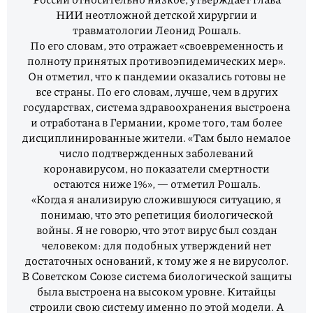
НИИ неотложной детской хирургии и
травматологии Леонид Рошаль.
По его словам, это отражает «своевременность и
полноту принятых противоэпидемических мер».
Он отметил, что к пандемии оказались готовы не
все страны. По его словам, лучше, чем в других
государствах, система здравоохранения выстроена
и отработана в Германии, кроме того, там более
дисциплинированные жители. «Там было немалое
число подтвержденных заболеваний
коронавирусом, но показатели смертности
остаются ниже 1%», — отметил Рошаль.
«Когда я анализирую сложившуюся ситуацию, я
понимаю, что это репетиция биологической
войны. Я не говорю, что этот вирус был создан
человеком: для подобных утверждений нет
достаточных оснований, к тому же я не вирусолог.
В Советском Союзе система биологической защиты
была выстроена на высоком уровне. Китайцы
строили свою систему именно по этой модели. А