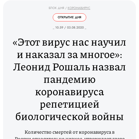
БЛОК ДНЯ
/
КОРОНАВИРУС
ОТКРЫТИЕ ДНЯ
_ 10.59 / 03.08.2020 _
«Этот вирус нас научил
и наказал за многое»:
Леонид Рошаль назвал
пандемию
коронавируса
репетицией
биологической войны
Количество смертей от коронавируса в
России относительно низкое, утверждает глава