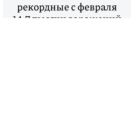
рекордные с февраля
14,7 тысячи заражений
Covid-19. Власти
Москвы отменили
выпускной в Парке
Горького
В России за последние сутки выявили 14 723
случая заражения коронавирусом во всех 85
регионах, сообщает оперштаб по борьбе с
инфекцией. Данные по числу заражений
демонстрируют резкий скачок
заболеваемости. Последний раз больше 14,7 тысячи
новых случаев Covid-19 в стране было
зафиксировано 13 февраля.