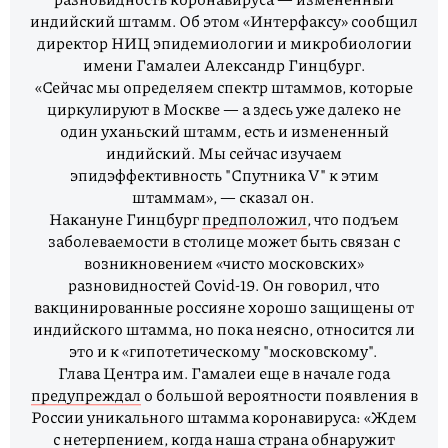
индийский штамм. Об этом «Интерфаксу» сообщил
директор НИЦ эпидемиологии и микробиологии
имени Гамалеи Александр Гинцбург.
«Сейчас мы определяем спектр штаммов, которые
циркулируют в Москве — а здесь уже далеко не
один уханьский штамм, есть и измененный
индийский. Мы сейчас изучаем
эпидэффективность "Спутника V" к этим
штаммам», — сказал он.
Накануне Гинцбург
предположил
, что подъем
заболеваемости в столице может быть связан с
возникновением «чисто московских»
разновидностей Covid-19. Он говорил, что
вакцинированные россияне хорошо защищены от
индийского штамма, но пока неясно, относится ли
это и к «гипотетическому "московскому".
Глава Центра им. Гамалеи еще в начале года
предупреждал
о большой вероятности появления в
России уникального штамма коронавируса: «Ждем
с нетерпением, когда наша страна обнаружит