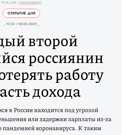
БЛОК ДНЯ
/
КОРОНАВИРУС
ОТКРЫТИЕ ДНЯ
_ 10.52 / 08.06.2020 _
ый второй
йся россиянин
отерять работу
асть дохода
я в России находится под угрозой
еньшения или задержки зарплаты из-за
о пандемией коронавируса. К таким