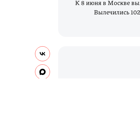
К 8 июня в Москве вы
Вылечились 102 
7 01
В мире заразились коро
от Covid-19 более 402 т
миллиона.