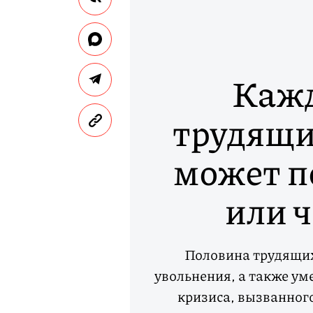
Кажд
трудящи
может п
или ч
Половина трудящихс
увольнения, а также ум
кризиса, вызванног