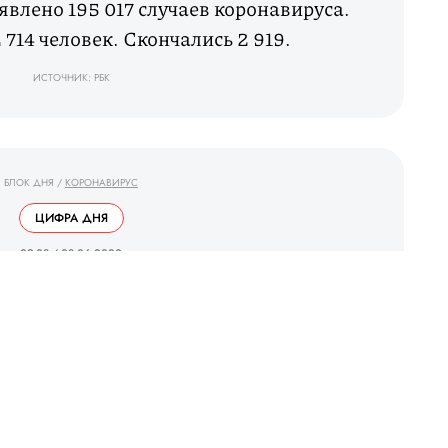
явлено 195 017 случаев коронавируса.
714 человек. Скончались 2 919.
ИСТОЧНИК: РБК
БЛОК ДНЯ
/
КОРОНАВИРУС
ЦИФРА ДНЯ
_ 09.08 / 08.06.2020 _
5 079 человек
навирусом к 8 июня 2020. Скончались
ысяч человек. Вылечились — 3,1