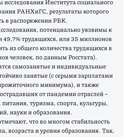
 исследования Института социального
вания РАНХиГС, результаты которого
сь в распоряжении РБК.
исследования, потенциально уязвимы к
 49,7% трудящихся, или 35 миллионов
ить из общего количества трудящихся в
нов человек, по данным Росстата).
дятся самозанятые и индивидуальные
тойчиво занятые (с серыми зарплатами
прожиточного минимума), и также
острадавших от пандемии отраслей –
 питания, туризма, спорта, культуры,
ий, науки и образования.
тмечают, что во многом стабильность
ла, возраста и уровня образования. Так,