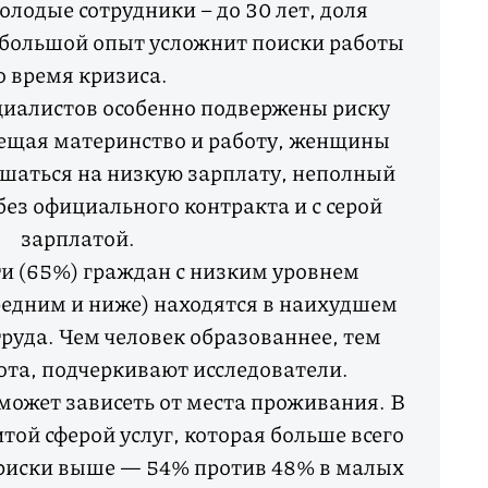
лодые сотрудники – до 30 лет, доля
большой опыт усложнит поиски работы
о время кризиса.
циалистов особенно подвержены риску
ещая материнство и работу, женщины
шаться на низкую зарплату, неполный
без официального контракта и с серой
зарплатой.
ти (65%) граждан с низким уровнем
едним и ниже) находятся в наихудшем
руда. Чем человек образованнее, тем
бота, подчеркивают исследователи.
может зависеть от места проживания. В
той сферой услуг, которая больше всего
 риски выше — 54% против 48% в малых