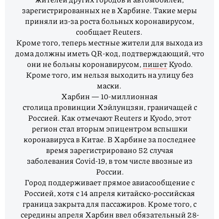
зарегистрированных не в Харбине. Такие меры
приняли из-за роста больных коронавирусом,
сообщает Reuters.
Кроме того, теперь местные жители для выхода из
дома должны иметь QR-код, подтверждающий, что
они не больны коронавирусом,
пишет
Kyodo.
Кроме того, им нельзя выходить на улицу без
маски.
Харбин — 10-миллионная
столица провинции Хэйлунцзян, граничащей с
Россией. Как отмечают Reuters и Kyodo, этот
регион стал вторым эпицентром вспышки
коронавируса в Китае. В Харбине за последнее
время зарегистрировано 52 случая
заболевания Covid-19, в том числе ввозные из
России.
Город поддерживает прямое авиасообщение с
Россией, хотя с 14 апреля китайско-российская
граница закрыта для пассажиров. Кроме того, с
середины апреля Харбин ввел обязательный 28-