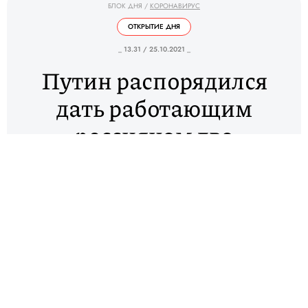
БЛОК ДНЯ
/
КОРОНАВИРУС
ОТКРЫТИЕ ДНЯ
_ 13.31 / 25.10.2021 _
Путин распорядился
дать работающим
россиянам два
оплачиваемых
выходных для
вакцинации от Сovid-19
Президент Владимир Путин поручил
правительству и главам регионов организовать для
работающих граждан два выходных дня для
прохождения вакцинации от коронавируса.