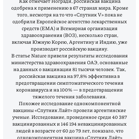
Как отмечает Ногради, российская вакцина
одобрена к применению в 67 странах мира. Кроме
того, несмотря на то что «Спутник V» пока не
одобрили Европейское агентство лекарственных
средств (ЕМА) и Всемирная организация
здравоохранения (ВОЗ), несколько стран,
включая Южную Корею, Аргентину и Индию, уже
производят российскую вакцину.
В статье Nature привели результаты исследования
министерства здравоохранения ОАЭ, основанные
на данных о вакцинации 81 тысячи человек. Так,
российская вакцина на 97,8% эффективна в
предотвращении симптоматического течения
коронавируса и на 100% — в предотвращении
тяжелого течения заболевания.
Похожее исследование однокомпонентной
вакцины «Спутник Лайт» провели аргентинские
ученые. Исследование, проведенное среди 40 387
вакцинированных и 146 194 невакцинированных
людей в возрасте от 60 до 79 лет, показало, что
однокомпонентная вакцина «Спутник Лайт»