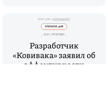
БЛОК ДНЯ
/
КОРОНАВИРУС
ОТКРЫТИЕ ДНЯ
_ 15.31 / 07.07.2021 _
Разработчик
«Ковивака» заявил об
эффективности
вакцины против
штамма коронавируса
«дельта»
Вакцина «Ковивак», разработанная Центром