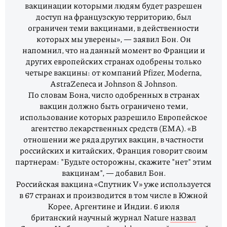
вакцинации которыми людям будет разрешен
доступ на французскую территорию, был
ограничен теми вакцинами, в действенности
которых мы уверены», — заявил Бон. Он
напомнил, что на данный момент во Франции и
других европейских странах одобрены только
четыре вакцины: от компаний Pfizer, Moderna,
AstraZeneca и Johnson & Johnson.
По словам Бона, число одобренных в странах
вакцин должно быть ограничено теми,
использование которых разрешило Европейское
агентство лекарственных средств (ЕМА). «В
отношении же ряда других вакцин, в частности
российских и китайских, Франция говорит своим
партнерам: "Будьте осторожны, скажите "нет" этим
вакцинам", — добавил Бон.
Российская вакцина «Спутник V» уже используется
в 67 странах и производится в том числе в Южной
Корее, Аргентине и Индии. 6 июля
британский научный журнал Nature
назвал