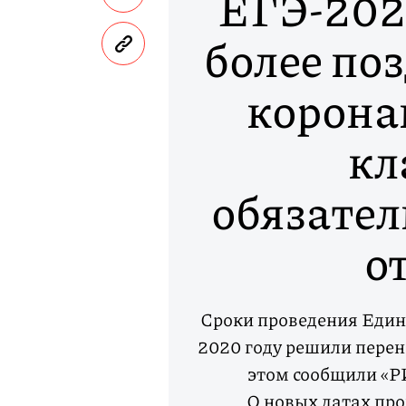
ЕГЭ-202
более поз
коронав
кл
обязате
о
Сроки проведения Едино
2020 году решили перене
этом сообщили «Р
О новых датах про