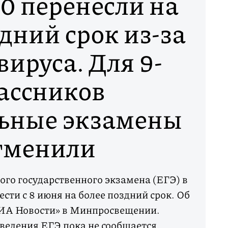
0 перенесли на
дний срок из-за
ируса. Для 9-
ассников
льные экзамены
тменили
го государственного экзамена (ЕГЭ) в
сти с 8 июня на более поздний срок. Об
ИА Новости» в Минпросвещении.
ведения ЕГЭ пока не сообщается.