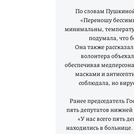
По словам Пушкиной
«Переношу бессимп
минимальны, температур
подумала, что 
Она также рассказала
волонтера объехал
обеспечивая медперсон
масками и антисепт
соблюдала, но виру
Ранее председатель Г
пять депутатов нижней 
«У нас всего пять д
находились в больнице.