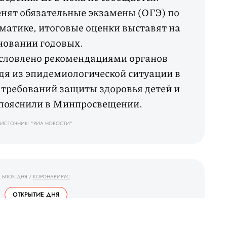
енят обязательные экзамены (ОГЭ) по
матике, итоговые оценки выставят на
новании годовых.
условлено рекомендациями органов
дя из эпидемиологической ситуации в
 требований защиты здоровья детей и
 пояснили в Минпросвещении.
ИСТОЧНИК: "РИА НОВОСТИ"
БЛОК ДНЯ
/
КОРОНАВИРУС
ОТКРЫТИЕ ДНЯ
_ 10.38 / 13.05.2020 _