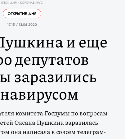
БЛОК ДНЯ
/
КОРОНАВИРУС
ОТКРЫТИЕ ДНЯ
_ 17.15 / 13.05.2020 _
Пушкина и еще
ро депутатов
ы заразились
онавирусом
ателя комитета Госдумы по вопросам
детей Оксана Пушкина заразилась
том она написала в совсем телеграм-