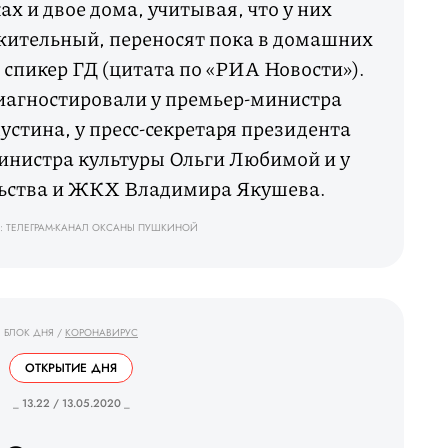
х и двое дома, учитывая, что у них
жительный, переносят пока в домашних
 спикер ГД (цитата по «РИА Новости»).
иагностировали у премьер-министра
тина, у пресс-секретаря президента
инистра культуры Ольги Любимой и у
льства и ЖКХ Владимира Якушева.
: ТЕЛЕГРАМ-КАНАЛ ОКСАНЫ ПУШКИНОЙ
БЛОК ДНЯ
/
КОРОНАВИРУС
ОТКРЫТИЕ ДНЯ
_ 13.22 / 13.05.2020 _