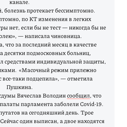
канале.
, болезнь протекает бессимптомно.
томно, по КТ изменения в легких
ы нет, если бы не тест — никогда бы не
болею», — написала чиновница.
, что за последний месяц в качестве
а десятки подмосковных больниц,
ал средствами индивидуальной защиты,
иками. «Масочный режим прилежно
с все-таки подцепила», — отметила
Пушкина.
осдумы Вячеслав Володин
сообщил
, что
палаты парламента заболели Covid-19.
епутатов на сегодняшний день. Трое
 Сейчас один выписан, а двое находятся