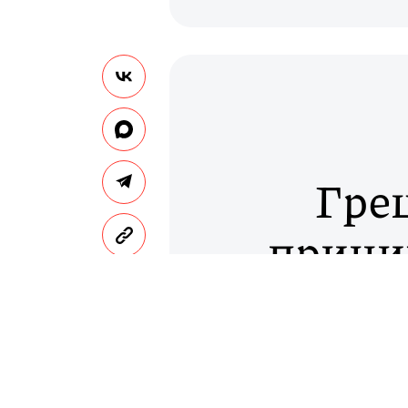
Гре
прини
турист
Греция начнет принимат
министр страны Кириак