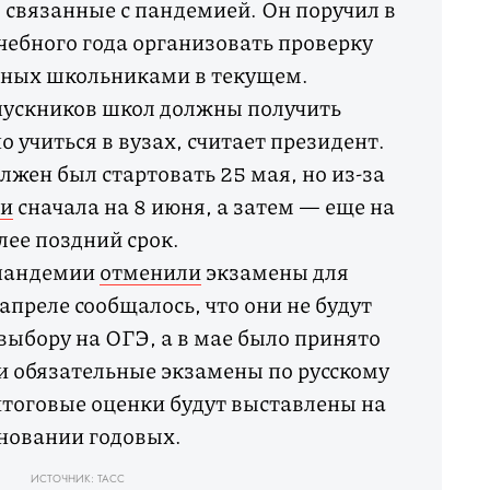
связанные с пандемией. Он поручил в
чебного года организовать проверку
нных школьниками в текущем.
пускников школ должны получить
 учиться в вузах, считает президент.
лжен был стартовать 25 мая, но из-за
ли
сначала на 8 июня, а затем — еще на
лее поздний срок.
 пандемии
отменили
экзамены для
апреле сообщалось, что они не будут
выбору на ОГЭ, а в мае было принято
и обязательные экзамены по русскому
итоговые оценки будут выставлены на
новании годовых.
ИСТОЧНИК: ТАСС