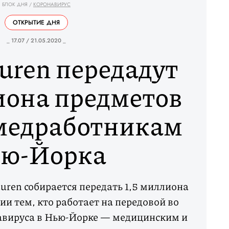
БЛОК ДНЯ
/
КОРОНАВИРУС
ОТКРЫТИЕ ДНЯ
_ 17.07 / 21.05.2020 _
uren передадут
иона предметов
медработникам
ю-Йорка
ren собирается передать 1,5 миллиона
ии тем, кто работает на передовой во
авируса в Нью-Йорке — медицинским и