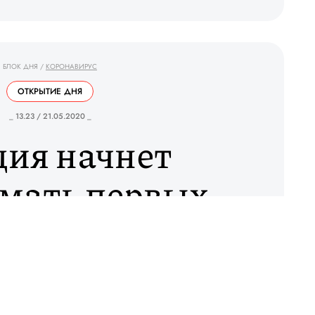
БЛОК ДНЯ
/
КОРОНАВИРУС
ОТКРЫТИЕ ДНЯ
_ 13.23 / 21.05.2020 _
ция начнет
мать первых
ов с 15 июня
ь туристов с 15 июня, сообщил премьер-
ос Мицотакис. С этой даты откроются