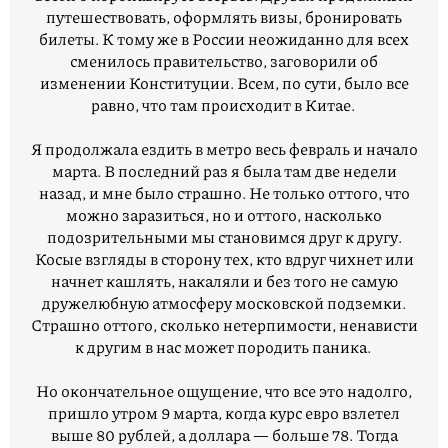
путешествовать, оформлять визы, бронировать
билеты. К тому же в России неожиданно для всех
сменилось правительство, заговорили об
изменении Конституции. Всем, по сути, было все
равно, что там происходит в Китае.
Я продолжала ездить в метро весь февраль и начало
марта. В последний раз я была там две недели
назад, и мне было страшно. Не только оттого, что
можно заразиться, но и оттого, насколько
подозрительными мы становимся друг к другу.
Косые взгляды в сторону тех, кто вдруг чихнет или
начнет кашлять, накаляли и без того не самую
дружелюбную атмосферу московской подземки.
Страшно оттого, сколько нетерпимости, ненависти
к другим в нас может породить паника.
Но окончательное ощущение, что все это надолго,
пришло утром 9 марта, когда курс евро взлетел
выше 80 рублей, а доллара — больше 78. Тогда