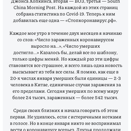
Джонса Хопкинса, вторая — ВОЗ, третья — South
China Morning Post. На каждой из этих страниц
собрана статистика по Covid-19. Теперь к ним
добавилась еще одна — «Стопкоронавирус.рф».
Каждое мое утро в течение двух месяцев я начинаю
со слов: «Число зараженных коронавирусом
выросло на...», «Число умерших
достигло...» Казалось бы, делай все по шаблону,
только цифры меняй. Но каждый раз эти цифры
становятся все страшнее, и всего лишь одна новость
высасывает из тебя все силы. Я помню, как еще в
20-х числах января умерших были единицы — 2-3
человека в Китае, единичные случаи заражения за
его пределами. Сегодня умерших по всему миру
более 24 тысяч, зараженных — более 542 тысяч.
Среди своих близких я начала говорить об этом
первая. Не удивлюсь, если с истеричными нотками
в голосе. Но в конце января никто не воспринимал
вести о коронавирусе всерьез. Друзья продолжали