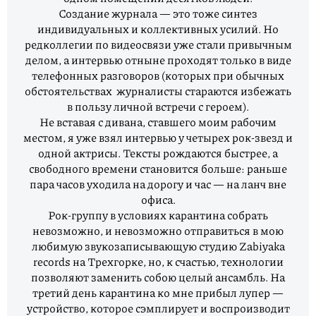
Создание журнала — это тоже синтез
индивидуальных и коллективных усилий. Но
редколлегии по видеосвязи уже стали привычным
делом, а интервью отныне проходят только в виде
телефонных разговоров (которых при обычных
обстоятельствах журналисты стараются избежать
в пользу личной встречи с героем).
Не вставая с дивана, ставшего моим рабочим
местом, я уже взял интервью у четырех рок-звезд и
одной актрисы. Тексты рождаются быстрее, а
свободного времени становится больше: раньше
пара часов уходила на дорогу и час — на ланч вне
офиса.
Рок-группу в условиях карантина собрать
невозможно, и невозможно отправиться в мою
любимую звукозаписывающую студию Zabiyaka
records на Трехгорке, но, к счастью, технологии
позволяют заменить собою целый ансамбль. На
третий день карантина ко мне прибыл лупер —
устройство, которое сэмплирует и воспроизводит