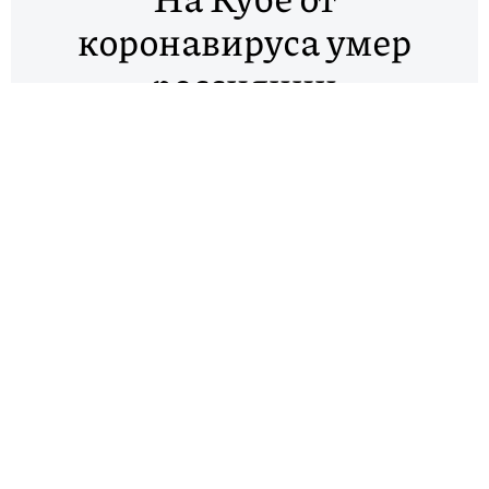
коронавируса умер
россиянин
На Кубе от коронавируса скончался гражданин
России, сообщает «РИА Новости» со ссылкой на
кубинский Минздрав.
Россиянин попал в больницу 23 марта. Власти
Кубы сообщили, что это 45-летний мужчина,
прилетевший из Парижа. У него был диабет, он
находился в критическом состоянии на
искусственной вентиляции легких.
Также министерство Кубы сообщило, что в стране
заболела еще одна россиянка. Женщине 48 лет, она
контактировала с погибшим. Сейчас она находится
в изоляции, ее состояние оценивают как
удовлетворительное.
Всего на Кубе 67 подтвержденных случаев
коронавируса. В России зарегистрировано 840