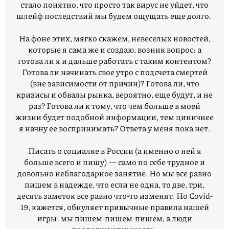
стало понятно, что просто так вирус не уйдет, что
шлейф последствий мы будем ощущать еще долго.
На фоне этих, мягко скажем, невеселых новостей,
которые я сама же и создаю, возник вопрос: а
готова ли я и дальше работать с таким контентом?
Готова ли начинать свое утро с подсчета смертей
(вне зависимости от причин)? Готова ли, что
кризисы и обвалы рынка, вероятно, еще будут, и не
раз? Готова ли к тому, что чем больше в моей
жизни будет подобной информации, тем циничнее
я начну ее воспринимать? Ответа у меня пока нет.
Писать о социалке в России (а именно о ней я
больше всего и пишу) — само по себе трудное и
довольно неблагодарное занятие. Но мы все равно
пишем в надежде, что если не одна, то две, три,
десять заметок все равно что-то изменят. Но Covid-
19, кажется, обнуляет привычные правила нашей
игры: мы пишем-пишем-пишем, а люди