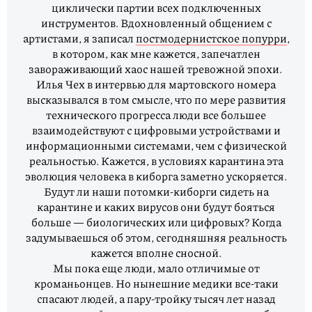
циклически партии всех подключенных
инструментов. Вдохновленный общением с
артистами, я записал
постмодернистское попурри
,
в котором, как мне кажется, запечатлен
завораживающий хаос нашей тревожной эпохи.
Илья Чех в интервью для мартовского номера
высказывался в том смысле, что по мере развития
технического прогресса люди все большее
взаимодействуют с цифровыми устройствами и
информационными системами, чем с физической
реальностью. Кажется, в условиях карантина эта
эволюция человека в киборга заметно ускоряется.
Будут ли наши потомки-киборги сидеть на
карантине и каких вирусов они будут бояться
больше — биологических или цифровых? Когда
задумываешься об этом, сегодняшняя реальность
кажется вполне сносной.
Мы пока еще люди, мало отличимые от
кроманьонцев. Но нынешние медики все-таки
спасают людей, а пару-тройку тысяч лет назад