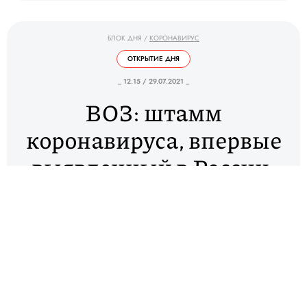
БЛОК ДНЯ
/
КОРОНАВИРУС
ОТКРЫТИЕ ДНЯ
_ 12.15 / 29.07.2021 _
ВОЗ: штамм
коронавируса, впервые
выявленный в России,
не представляет
глобальной опасности
Всемирная организация здравоохранения
исключила обнаруженный в России вариант
коронавируса AT.1 из списка штаммов, за
которыми ведется эпидемиологическое