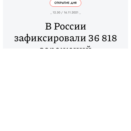
ОТКРЫТИЕ ДНЯ
_ 12.30 / 16.11.2021 _
В России
зафиксировали 36 818
заражений
коронавирусом и 1240
смертей за сутки
За последние сутки в России выявили 36 818
случаев коронавируса и 1240 летальных исходов.
По данным оперштаба, заболеваемость в стране
снижается уже пятый день подряд.
Больше всего заболевших зарегистрировал в
Петербурге — 3131. Далее идут Москва (+2606) и
Московская область (+2043). За сутки в России