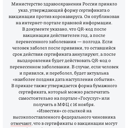
Министерство здравоохранения России приняло
указ, утверждающий форму сертификата о
вакцинации против коронавируса. Он опубликован
на интернет-портале правовой информации.
В документе указано, что QR-код после
вакцинации действителен год, а после
перенесенного заболевания — полгода. Если
человек заболел после прививки, то оставшийся
срок действия сертификата аннулируют, а после
выздоровления будет действовать QR-код о
перенесенном заболевании. В случае, если человек
и привился, и переболел, будет актуальна
«наиболее поздняя дата наступления события».
В приказе также утверждается форма бумажного
сертификата, который можно распечатать
самостоятельно на портале «Госуслуг» или
получить в МФЦ с 16 ноября.
«Известия» со ссылкой на
высокопоставленного федерального чиновника
отмечают
, что в сертификаты о вакцинации могут