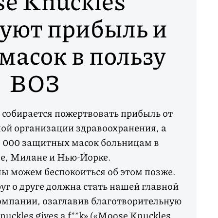
e Knuckles
уют прибыль и
масок в пользу
ВОЗ
 собирается пожертвовать прибыль от
ой организации здравоохранения, а
0 000 защитных масок больницам в
е, Милане и Нью-Йорке.
ы можем беспокоиться об этом позже.
руг о друге должна стать нашей главной
омпании, озаглавив благотворительную
ckles gives a f**k» («Moose Knuckles