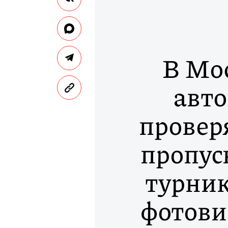
В Мо
авт
провер
пропус
турник
фотови