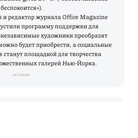
беспокоится»).
 и редактор журнала Office Magazine
устили программу поддержки для
: независимые художники преобразят
можно будет приобрести, а социальные
s станут площадкой для творчества
ожественных галерей Нью-Йорка.
ИСТОЧНИК:
БЛОК ДНЯ
/
КОРОНАВИРУС
ОТКРЫТИЕ ДНЯ
_ 09.34 / 22.04.2020 _