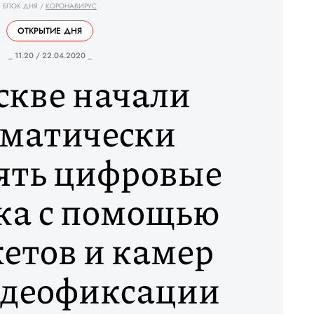
БЛОК ДНЯ
/
КОРОНАВИРУС
ОТКРЫТИЕ ДНЯ
_ 11.20 / 22.04.2020 _
скве начали
оматически
ять цифровые
ка с помощью
етов и камер
деофиксации