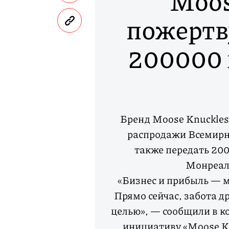
Moos
пожертв
200000 
Бренд Moose Knuckles
распродажи Всемирн
также передать 20
Монреал
«Бизнес и прибыль — м
Прямо сейчас, забота д
целью», — сообщили в к
инициативу «Moose Knu