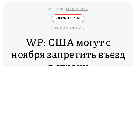
БЛОК ДНЯ
/
КОРОНАВИРУС
ОТКРЫТИЕ ДНЯ
_ 10.56 / 28.09.2021 _
WP: США могут с
ноября запретить въезд
в страну
вакцинированным
«Спутником V»
Власти США планируют с ноября не пускать в
страну иностранцев, вакцинированных от
коронавируса препаратами, не одобренными в
США, или Всемирной организацией
здравоохранения (ВОЗ). Об этом
сообщает
The