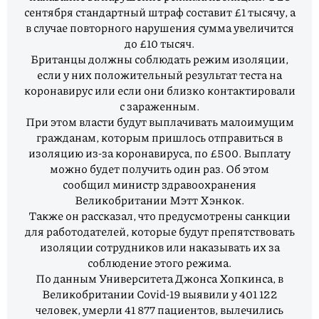
сентября стандартный штраф составит £1 тысячу, а
в случае повторного нарушения сумма увеличится
до £10 тысяч.
Британцы должны соблюдать режим изоляции,
если у них положительный результат теста на
коронавирус или если они близко контактировали
с зараженным.
При этом власти будут выплачивать малоимущим
гражданам, которым пришлось отправиться в
изоляцию из-за коронавируса, по £500. Выплату
можно будет получить один раз. Об этом
сообщил министр здравоохранения
Великобритании Мэтт Хэнкок.
Также он рассказал, что предусмотрены санкции
для работодателей, которые будут препятствовать
изоляции сотрудников или наказывать их за
соблюдение этого режима.
По данным Университета Джонса Хопкинса, в
Великобритании Covid-19 выявили у 401 122
человек, умерли 41 877 пациентов, вылечились