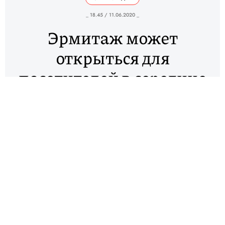
_ 18.45 / 11.06.2020 _
Эрмитаж может
открыться для
посетителей в середине
июля
Государственный Эрмитаж может открыться для
посетителей в середине июля. Об этом сообщил
генеральный директор музея Михаил
Пиотровский.
«Так просто сразу взять и распахнуть двери мы не
можем... это должно быть постепенно... Примерно
прикидываем, что в середине июля мы сможем
нормально открыться», — сказал Пиотровский.
При посещении музея ношение масок и перчаток
будет обязательным. Также необходимо