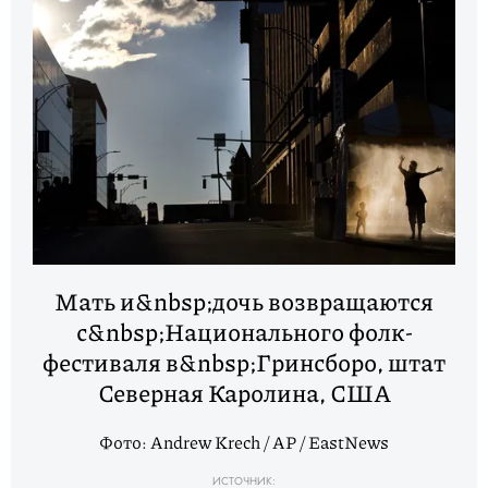
Мать и&nbsp;дочь возвращаются
с&nbsp;Национального фолк-
фестиваля в&nbsp;Гринсборо, штат
Северная Каролина, США
Фото: Andrew Krech / AP / EastNews
ИСТОЧНИК: