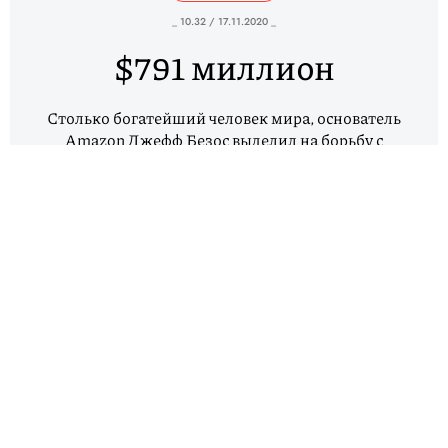
_ 10.32 / 17.11.2020 _
$791 миллион
Столько богатейший человек мира, основатель
Amazon Джефф Безос выделил на борьбу с
изменением климата 16 некоммерческим
организациям. Общая сумма грантов Bezos Earth
Fund составит $10 млрд. Ранее Безоса
неоднократно критиковали за недостаточно
активную благотворительную деятельность и
малые пожертвования в сравнении с размерами
его доходов.
ИСТОЧНИК: BLOOMBERG