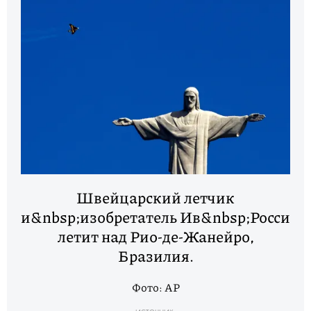
Швейцарский летчик
и&nbsp;изобретатель Ив&nbsp;Росси
летит над Рио-де-Жанейро,
Бразилия.
Фото: AP