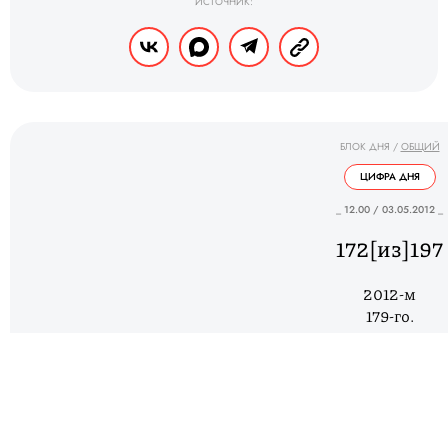
ИСТОЧНИК:
БЛОК ДНЯ
/
ОБЩИЙ
ЦИФРА ДНЯ
_ 12.00 / 03.05.2012 _
172[из]197
2012-м
179-го.
ИСТОЧНИК: ИСТОЧНИК: 
HREF="HTTP://WWW.FREEDOMHOUSE.ORG/SITES/DEFAULT/FILES/GLOBAL%20AND%20
HOUSE</A>