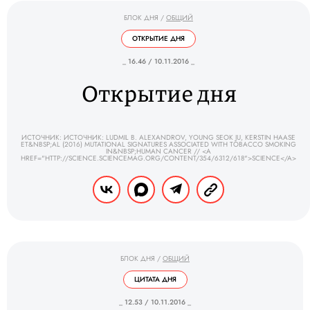
БЛОК ДНЯ
/
ОБЩИЙ
ОТКРЫТИЕ ДНЯ
_ 16.46 / 10.11.2016 _
Открытие дня
ИСТОЧНИК: ИСТОЧНИК: LUDMIL B. ALEXANDROV, YOUNG SEOK JU, KERSTIN HAASE
ET&NBSP;AL (2016) MUTATIONAL SIGNATURES ASSOCIATED WITH TOBACCO SMOKING
IN&NBSP;HUMAN CANCER // <A
HREF="HTTP://SCIENCE.SCIENCEMAG.ORG/CONTENT/354/6312/618">SCIENCE</A>
БЛОК ДНЯ
/
ОБЩИЙ
ЦИТАТА ДНЯ
_ 12.53 / 10.11.2016 _