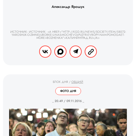
Александр Ярошук
ИСТОЧНИК: ИСТОЧНИК: <A HREF="HTTP://KGD.RU/NEWS/SOCIETY/ITEM/58572-
YAROSHUK-O-ZIMNEJ-UBORKE-U-NAS-MOCHEVOJ-PUZYR-EVROPY-NAM-POMOGAET-
MORE-I-BOZHENKA">КАЛИНИНГРАД.RU</A>
БЛОК ДНЯ
/
ОБЩИЙ
ФОТО ДНЯ
_ 20.49 / 09.11.2016 _