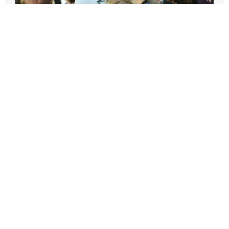
Сторонники Хиллари Клинтон
следят за результатами выборов в
Нью-Йорке, США
Фото: Carlos Barria / Reuters
ИСТОЧНИК: