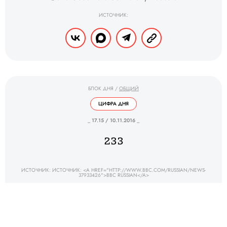
ИСТОЧНИК:
БЛОК ДНЯ
/
ОБЩИЙ
ЦИФРА ДНЯ
_ 17.15 / 10.11.2016 _
233
ИСТОЧНИК: ИСТОЧНИК: <A HREF="HTTP://WWW.BBC.COM/RUSSIAN/NEWS-
37933426">BBC RUSSIAN</A>