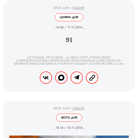
БЛОК ДНЯ
/
ОБЩИЙ
ЦИФРА ДНЯ
_ 14.08 / 11.11.2016 _
91
ИСТОЧНИК: ИСТОЧНИК: <A HREF="HTTP://WWW.SPORT-
EXPRESS.RU/FOOTBALL/RUSTEAM/REVIEWS/STANISLAV-CHERCHESOV-ZA-
SBORNUYU-NADO-NE-IGRAT-A-VYIGRYVAT-1064437/">СПОРТ-ЭКСПРЕСС</A>
БЛОК ДНЯ
/
ОБЩИЙ
ФОТО ДНЯ
_ 18.18 / 10.11.2016 _