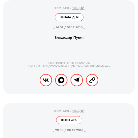
БЛОК ДНЯ
/
ОБЩИЙ
ЦИТАТА ДНЯ
_ 14.01 / 09.12.2016 _
Владимир Путин
ИСТОЧНИК: ИСТОЧНИК: <A
HREF="HTTPS://WWW.BFM.RU/NEWS/341008">BFM</A>
БЛОК ДНЯ
/
ОБЩИЙ
ФОТО ДНЯ
_ 20.33 / 08.12.2016 _