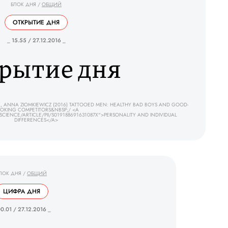
БЛОК ДНЯ
/
ОБЩИЙ
ОТКРЫТИЕ ДНЯ
_ 15.55 / 27.12.2016 _
рытие дня
 ANNA ZIOMKIEWICZ (2016) TATTOOED MEN: HEALTHY BAD BOYS AND GOOD-
OKING COMPETITORS&NBSP;/ <A
IENCE/ARTICLE/PII/S019188691631087X">PERSONALITY AND INDIVIDUAL
DIFFERENCES</A>
ЛОК ДНЯ
/
ОБЩИЙ
ЦИФРА ДНЯ
00.01 / 27.12.2016 _