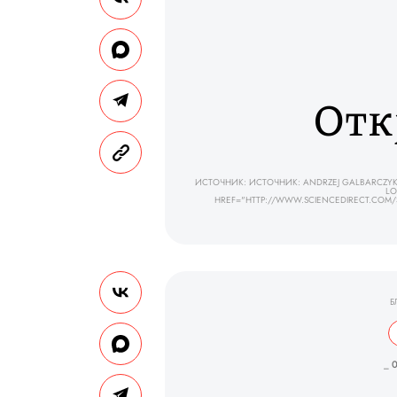
Отк
ИСТОЧНИК: ИСТОЧНИК: ANDRZEJ GALBARCZYK,
LO
HREF="HTTP://WWW.SCIENCEDIRECT.COM/SC
Б
_ 